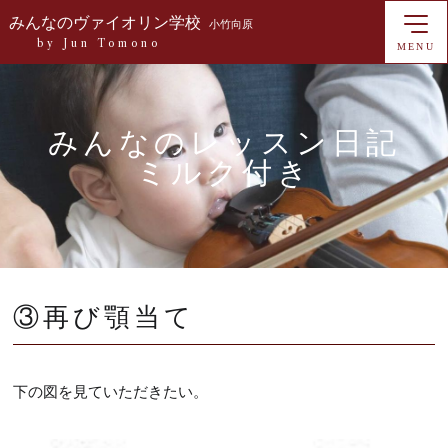
みんなのヴァイオリン学校
小竹向原
by Jun Tomono
MENU
みんなのレッスン日記
ミルク付き
③再び顎当て
下の図を見ていただきたい。