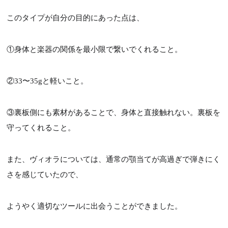
このタイプが自分の目的にあった点は、
①身体と楽器の関係を最小限で繋いでくれること。
②33〜35gと軽いこと。
TOP
③裏板側にも素材があることで、身体と直接触れない。裏板を
守ってくれること。
レッスン案内
また、ヴィオラについては、通常の顎当てが高過ぎで弾きにく
さを感じていたので、
教室紹介
ようやく適切なツールに出会うことができました。
お問い合わせ